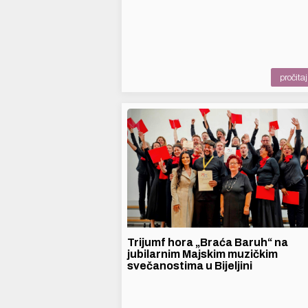
pročitaj 
Trijumf hora „Braća Baruh“ na
jubilarnim Majskim muzičkim
svečanostima u Bijeljini