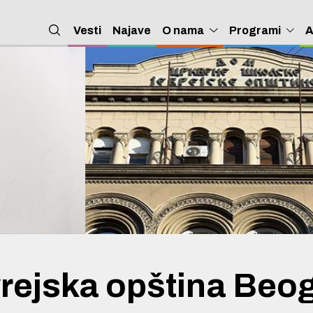
Vesti
Najave
O nama
Programi
A
rejska opština Beo