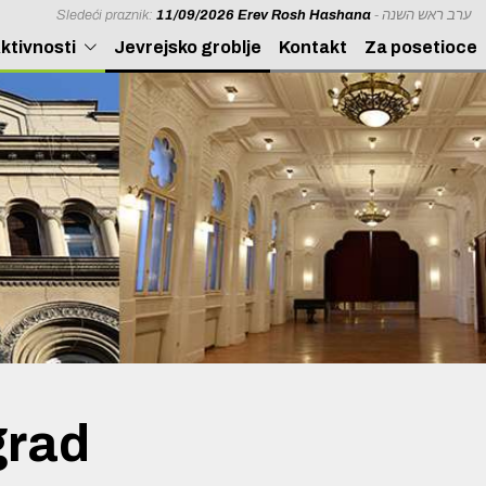
Sledeći praznik:
11/09/2026 Erev Rosh Hashana
- ערב ראש השנה
ktivnosti
Jevrejsko groblje
Kontakt
Za posetioce
grad