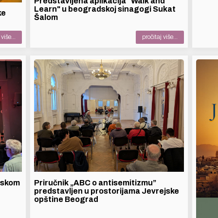
Predstavljena aplikacija "Walk and
Learn" u beogradskoj sinagogi Sukat
ke
Šalom
više...
pročitaj više...
jskom
Priručnik „ABC o antisemitizmu”
predstavljen u prostorijama Jevrejske
opštine Beograd