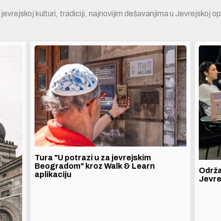
jevrejskoj kulturi, tradiciji, najnovijim dešavanjima u Jevrejskoj 
Tura "U potrazi u za jevrejskim
Beogradom" kroz Walk & Learn
Održa
aplikaciju
Jevre