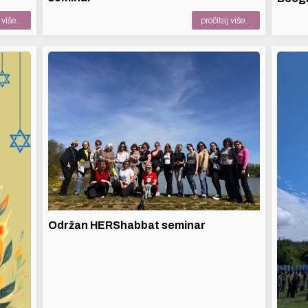
više...
pročitaj više...
Održan HERShabbat seminar