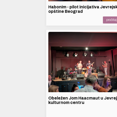
Habonim - pilot inicijativa Jevrejs
opštine Beograd
pročitaj 
Obeležen Jom Haacmaut u Jevre
kulturnom centru