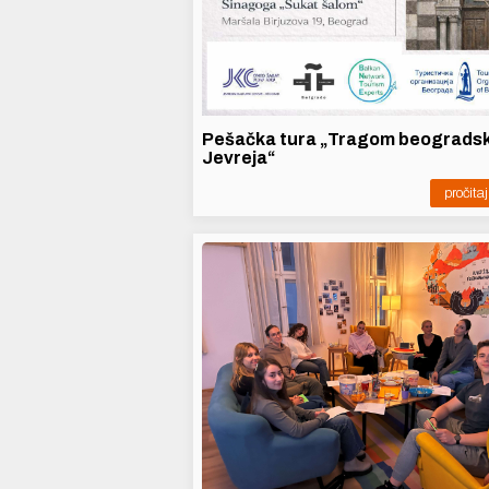
Pešačka tura „Tragom beogradsk
Jevreja“
pročitaj 