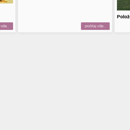
Polož
više...
pročitaj više...