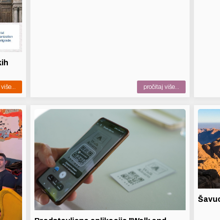
ih
više...
pročitaj više...
Šavuo