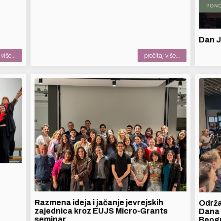
Dan J
više...
pročitaj više...
Razmena ideja i jačanje jevrejskih
Održ
zajednica kroz EUJS Micro-Grants
Dana 
seminar
Beog