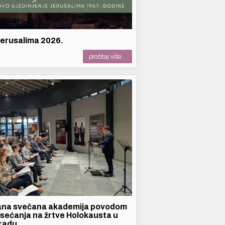
erusalima 2026.
pročitaj više...
ana svečana akademija povodom
sećanja na žrtve Holokausta u
radu