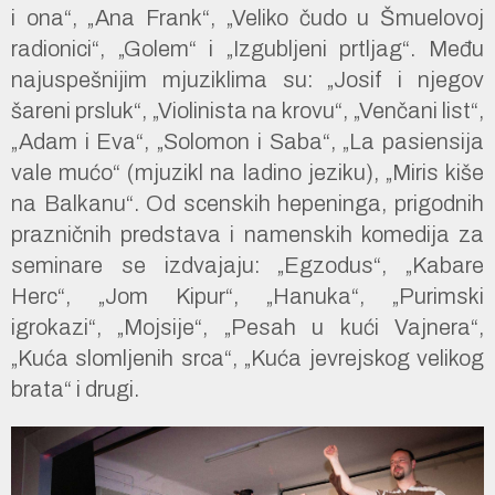
i ona“, „Ana Frank“, „Veliko čudo u Šmuelovoj
radionici“, „Golem“ i „Izgubljeni prtljag“. Među
najuspešnijim mjuziklima su: „Josif i njegov
šareni prsluk“, „Violinista na krovu“, „Venčani list“,
„Adam i Eva“, „Solomon i Saba“, „La pasiensija
vale mućo“ (mjuzikl na ladino jeziku), „Miris kiše
na Balkanu“. Od scenskih hepeninga, prigodnih
prazničnih predstava i namenskih komedija za
seminare se izdvajaju: „Egzodus“, „Kabare
Herc“, „Jom Kipur“, „Hanuka“, „Purimski
igrokazi“, „Mojsije“, „Pesah u kući Vajnera“,
„Kuća slomljenih srca“, „Kuća jevrejskog velikog
brata“ i drugi.