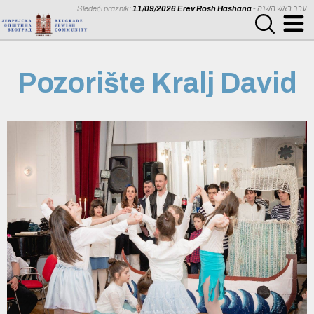
Sledeći praznik:
11/09/2026 Erev Rosh Hashana
- ערב ראש השנה
Pozorište Kralj David