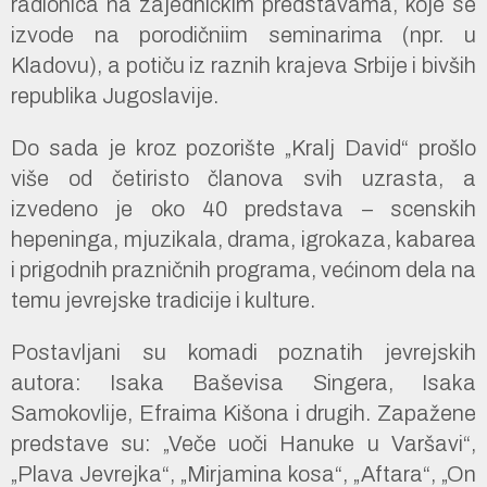
radionica na zajedničkim predstavama, koje se
izvode na porodičniim seminarima (npr. u
Kladovu), a potiču iz raznih krajeva Srbije i bivših
republika Jugoslavije.
Do sada je kroz pozorište „Kralj David“ prošlo
više od četiristo članova svih uzrasta, a
izvedeno je oko 40 predstava – scenskih
hepeninga, mjuzikala, drama, igrokaza, kabarea
i prigodnih prazničnih programa, većinom dela na
temu jevrejske tradicije i kulture.
Postavljani su komadi poznatih jevrejskih
autora: Isaka Baševisa Singera, Isaka
Samokovlije, Efraima Kišona i drugih. Zapažene
predstave su: „Veče uoči Hanuke u Varšavi“,
„Plava Jevrejka“, „Mirjamina kosa“, „Aftara“, „On