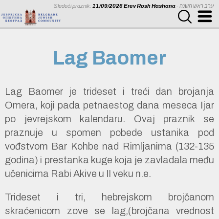
Sledeći praznik:
11/09/2026 Erev Rosh Hashana
- ערב ראש השנה
Lag Baomer
Lag Baomer je trideset i treći dan brojanja
Omera, koji pada petnaestog dana meseca Ijar
po jevrejskom kalendaru. Ovaj praznik se
praznuje u spomen pobede ustanika pod
vođstvom Bar Kohbe nad Rimljanima (132-135
godina) i prestanka kuge koja je zavladala među
učenicima Rabi Akive u II veku n.e.
Trideset i tri, hebrejskom brojčanom
skraćenicom zove se lag,(brojčana vrednost