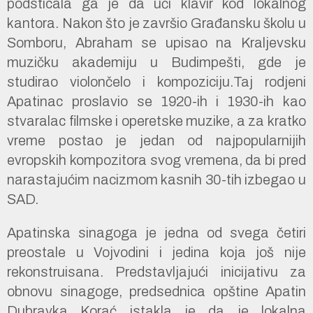
podsticala ga je da uči klavir kod lokalnog
kantora. Nakon što je završio Građansku školu u
Somboru, Abraham se upisao na Kraljevsku
muzičku akademiju u Budimpešti, gde je
studirao violončelo i kompoziciju.Taj rodjeni
Apatinac proslavio se 1920-ih i 1930-ih kao
stvaralac filmske i operetske muzike, a za kratko
vreme postao je jedan od najpopularnijih
evropskih kompozitora svog vremena, da bi pred
narastajućim nacizmom kasnih 30-tih izbegao u
SAD.
Apatinska sinagoga je jedna od svega četiri
preostale u Vojvodini i jedina koja još nije
rekonstruisana. Predstavljajući inicijativu za
obnovu sinagoge, predsednica opštine Apatin
Dubravka Korać istakla je da je lokalna