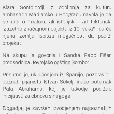
Klara Sentdjerdji iz odeljenja za kulturu
ambasade Madjarske u Beogradu navela je da
se radi o "malom, ali istorijski i arhitektonski
izuzetno značajnom objektu iz 19. veka" i da će
njena zemlja ispitati mogućnost da podrži
projekat.
Na skupu je govorila i Sandra Papo Fišer,
predsednica Jevrejske opštine Sombor.
Prisutne je, uključenjem iz Španije, pozdravio i
poznati pijanista Ištvan Sekelj, inače potomak
Pala Abrahama, koji je takodje podržao
inicijativu za obnovu sinagoge.
Dogadjaj je završen izvodjenjem najpoznatijih