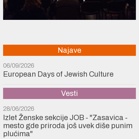
Najave
06/09/2026
European Days of Jewish Culture
Vesti
28/06/2026
Izlet Ženske sekcije JOB - "Zasavica -
mesto gde priroda još uvek diše punim
plućima"