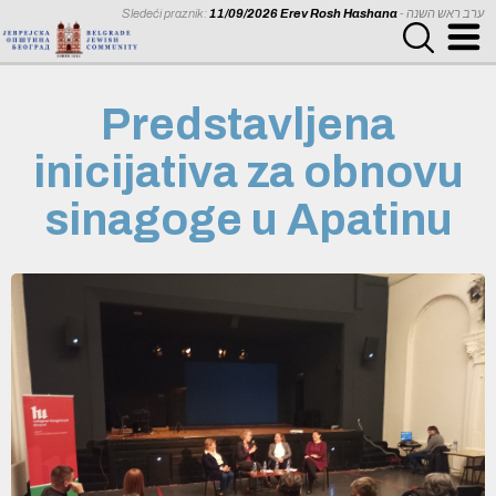
Sledeći praznik:
11/09/2026 Erev Rosh Hashana
- ערב ראש השנה
Predstavljena
inicijativa za obnovu
sinagoge u Apatinu