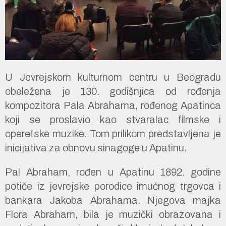
U Jevrejskom kulturnom centru u Beogradu
obeležena je 130. godišnjica od rođenja
kompozitora Pala Abrahama, rođenog Apatinca
koji se proslavio kao stvaralac filmske i
operetske muzike. Tom prilikom predstavljena je
inicijativa za obnovu sinagoge u Apatinu.
Pal Abraham, rođen u Apatinu 1892. godine
potiče iz jevrejske porodice imućnog trgovca i
bankara Jakoba Abrahama. Njegova majka
Flora Abraham, bila je muzički obrazovana i