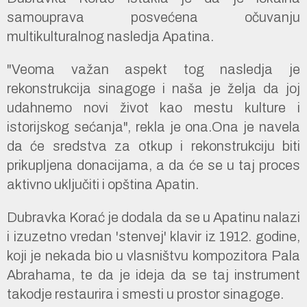
samouprava posvećena očuvanju
multikulturalnog nasledja Apatina.
"Veoma važan aspekt tog nasledja je
rekonstrukcija sinagoge i naša je želja da joj
udahnemo novi život kao mestu kulture i
istorijskog sećanja", rekla je ona.Ona je navela
da će sredstva za otkup i rekonstrukciju biti
prikupljena donacijama, a da će se u taj proces
aktivno uključiti i opština Apatin.
Dubravka Korać je dodala da se u Apatinu nalazi
i izuzetno vredan 'stenvej' klavir iz 1912. godine,
koji je nekada bio u vlasništvu kompozitora Pala
Abrahama, te da je ideja da se taj instrument
takodje restaurira i smesti u prostor sinagoge.