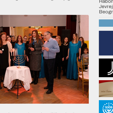
Habonim
Jevrej
Beogr