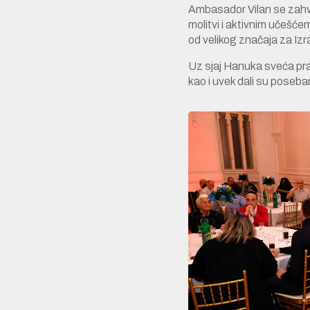
Ambasador Vilan se zahva
molitvi i aktivnim učešće
od velikog značaja za Izra
Uz sjaj Hanuka sveća praz
kao i uvek dali su poseba