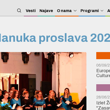
Vesti
Najave
O nama
Programi
A
anuka proslava 20
06/09/
Europe
Cultur
28/06/
Izlet 
"Zasav