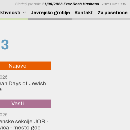
Sledeći praznik:
11/09/2026 Erev Rosh Hashana
- ערב ראש השנה
ktivnosti
Jevrejsko groblje
Kontakt
Za posetioce
23
Najave
2026
an Days of Jewish
e
Vesti
2026
Ženske sekcije JOB -
ica - mesto gde