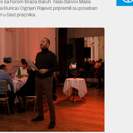
 sa horom Braća Baruh. Naši članovi Maša
a Đurica i Ognjen Rajević pripremili su poseban
 u čast praznika.