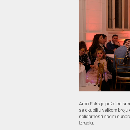
Aron Fuks je poželeo sre
se okupili u velikom broj
solidarnosti našim sunar
Izraelu.