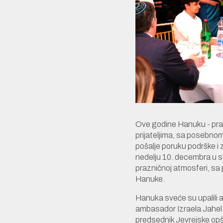
Ove godine Hanuku - prazn
prijateljima, sa posebnom
pošalje poruku podrške i 
nedelju 10. decembra u s
prazničnoj atmosferi, sa p
Hanuke.
Hanuka sveće su upalili
ambasador Izraela Jahel V
predsednik Jevrejske opš