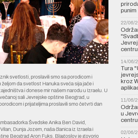
prirod
punim 
22/06/
Održan
"Svadb
Jevre
centru
14/06/
Tura "
jevre
ik svetlosti, proslavili smo sa porodicom i
kroz W
 željom da svetlost Hanuka sveća sija jače i
aplikac
zajedništva i donese mir našem narodu u Izraelu. U
večanoj sali Jevrejske opštine Beograd, u
11/06/
orodicom i prijateljima proslavili smo četvrti dan
Održan
u Jev
centru
 ambasadorka Švedske Anika Ben David,
ilan, Dunja Jozem, naša članica iz Izraela i
02/06/
tine Beograd Aron Fuks. Blagoslov je govorio