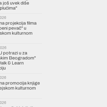
a još uvek diše
plućima"
2026
a projekcija filma
eni pevač" u
jskom kulturnom
2026
U potrazi u za
jskim Beogradom"
alk & Learn
iju
2026
a promocija knjige
rejskom kulturnom
2026