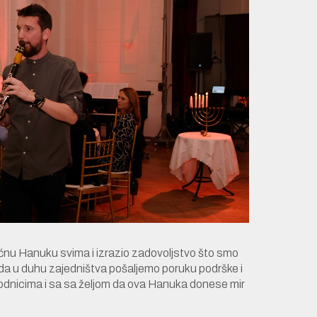
ćnu Hanuku svima i izrazio zadovoljstvo što smo
u da u duhu zajedništva pošaljemo poruku podrške i
odnicima i sa sa željom da ova Hanuka donese mir