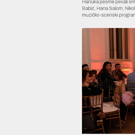
Hanuka pesme pevali smo
Babić, Hana Salom, Nikol
muzičko-scenski program