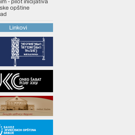
 - pilot inicijativa
ske opštine
ad
Linkovi