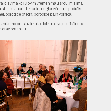
lio svima koji u ovim vremenima u srcu, mislima,
m stoje uz narod Izraela, naglasivši da je podrška
el, porodice otetih, porodice palih vojnika.
nik smo proslavili kako dolikuje. Najmlađi članovi
n draž prazniku.