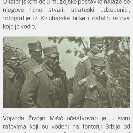
U istorijskom delu muzejske postavke nalaze se
njegove lične stvari, strateški udzebenici,
fotografije iz Kolubarske bitke i ostalih ratova
koje je vodio.
Vojvoda Živojin Mišić učestvovao je u svim
ratovima koji su vođeni na teritoriji Srbije od