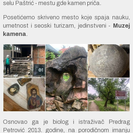
selu Paštrić - mestu gde kamen priča.
Posetićemo skriveno mesto koje spaja nauku,
umetnost i seoski turizam, jedinstveni -
Muzej
kamena
.
Osnovao ga je biolog i istraživač Predrag
Petrović 2013. godine, na porodičnom imanju