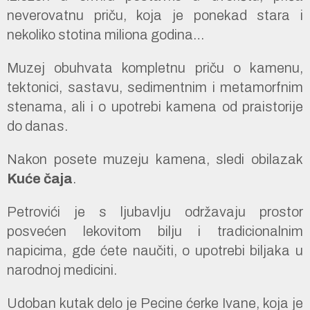
neverovatnu priču, koja je ponekad stara i
nekoliko stotina miliona godina…
Muzej obuhvata kompletnu priču o kamenu,
tektonici, sastavu, sedimentnim i metamorfnim
stenama, ali i o upotrebi kamena od praistorije
do danas.
Nakon posete muzeju kamena, sledi obilazak
Kuće čaja
.
Petrovići je s ljubavlju održavaju prostor
posvećen lekovitom bilju i tradicionalnim
napicima, gde ćete naučiti, o upotrebi biljaka u
narodnoj medicini.
Udoban kutak delo je Pecine ćerke Ivane, koja je