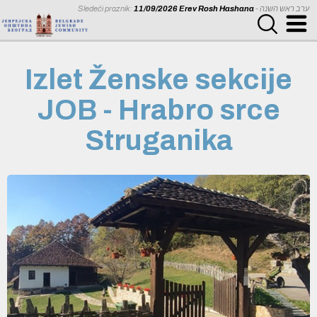
Sledeći praznik:
11/09/2026 Erev Rosh Hashana
- ערב ראש השנה
Izlet Ženske sekcije
JOB - Hrabro srce
Struganika