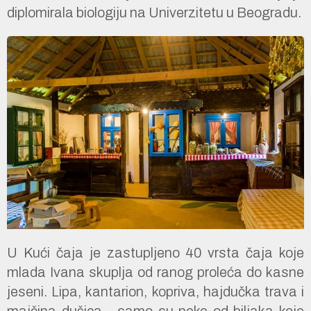
diplomirala biologiju na Univerzitetu u Beogradu.
U Kući čaja je zastupljeno 40 vrsta čaja koje
mlada Ivana skuplja od ranog proleća do kasne
jeseni. Lipa, kantarion, kopriva, hajdučka trava i
majčina dušica... samo su neke od biljaka koje