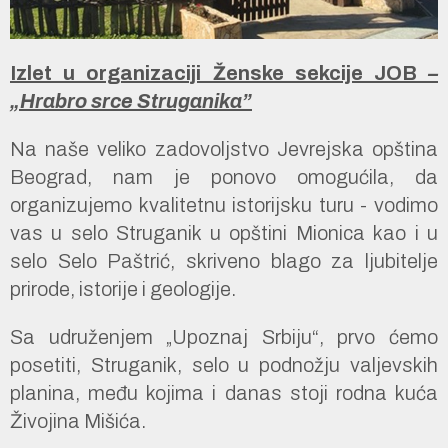
Izlet u organizaciji Ženske sekcije JOB
–
„Hrabro srce Struganika”
Na naše veliko zadovoljstvo Jevrejska opština
Beograd, nam je ponovo omogućila, da
organizujemo kvalitetnu istorijsku turu - vodimo
vas u selo Struganik u opštini Mionica kao i u
selo Selo Paštrić, skriveno blago za ljubitelje
prirode, istorije i geologije.
Sa udruženjem „Upoznaj Srbiju“, prvo ćemo
posetiti, Struganik, selo u podnožju valjevskih
planina, među kojima i danas stoji rodna kuća
Živojina Mišića.