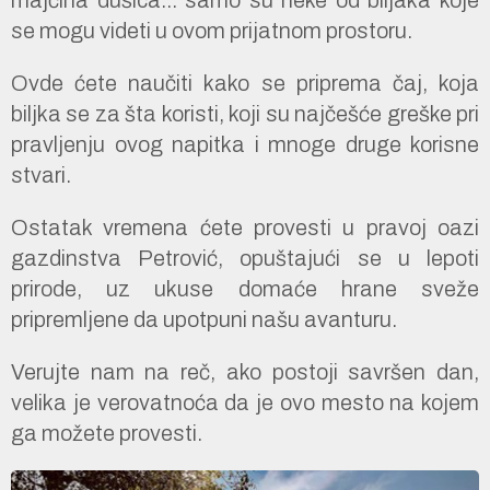
se mogu videti u ovom prijatnom prostoru.
Ovde ćete naučiti kako se priprema čaj, koja
biljka se za šta koristi, koji su najčešće greške pri
pravljenju ovog napitka i mnoge druge korisne
stvari.
Ostatak vremena ćete provesti u pravoj oazi
gazdinstva Petrović, opuštajući se u lepoti
prirode, uz ukuse domaće hrane sveže
pripremljene da upotpuni našu avanturu.
Verujte nam na reč, ako postoji savršen dan,
velika je verovatnoća da je ovo mesto na kojem
ga možete provesti.