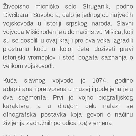
Živopisno mioničko selo Struganik, podno
Divčibara i Suvobora, dalo je jednog od najvećih
vojskovođa u istoriji srpskog naroda. Slavni
vojvoda Mišić rođen je u domaćinstvu Mišića, koji
su se doselili u ovaj kraj i pre dva veka izgradili
prostranu kuću u kojoj ćete doživeti pravi
istorijski vremeplov i steći bogata saznanja o
velikom vojskovođi.
Kuća slavnog vojvode je 1974. godine
adaptirana i pretvorena u muzej i podeljena je u
dva segmenta. Prvi je vojno biografijskog
karaktera, a u drugom delu nalazi se
etnografska postavka koja govori o načinu
življenja zadružnih porodica tog vremena.