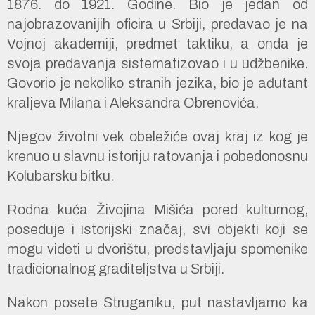
1876. do 1921. Godine. Bio je jedan od
najobrazovanijih oficira u Srbiji, predavao je na
Vojnoj akademiji, predmet taktiku, a onda je
svoja predavanja sistematizovao i u udžbenike.
Govorio je nekoliko stranih jezika, bio je ađutant
kraljeva Milana i Aleksandra Obrenovića.
Njegov životni vek obeležiće ovaj kraj iz kog je
krenuo u slavnu istoriju ratovanja i pobedonosnu
Kolubarsku bitku.
Rodna kuća Živojina Mišića pored kulturnog,
poseduje i istorijski značaj, svi objekti koji se
mogu videti u dvorištu, predstavljaju spomenike
tradicionalnog graditeljstva u Srbiji.
Nakon posete Struganiku, put nastavljamo ka