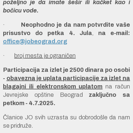
poželjno je da imate šešir ili kačket kao i
bočicu vode.
·
Neophodno je da nam potvrdite vaše
prisustvo do petka 4. Jula
,
na e-mail:
office@jobeograd.org
·
broj mesta je ograničen
Participacija za izlet je 2500 dinara po osobi
-
obavezna je uplata participacije
za izlet na
blagajni ili elektronskom uplatom
na račun
Jevrejske opštine Beograd
zaključno sa
petkom - 4.7.2025.
Članice JO svih uzrasta su dobrodošle da nam
se pridruže.