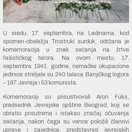
U sredu, 17. septembra, na Ledinama, kod
spomen-obeležja Trostruki surduk, održana je
komemoracija u znak sećanja na žrtve
fašističkog terora. Na ovom mestu, 17.
septembra 1941. godine, nemačke okupacione
jedinice streljale su 240 talaca Banjičkog logora
– 187 Jevreja i 53 komunista.
Komemoraciji su prisustvovali Aron Fuks,
predsednik Jevrejske opštine Beograd, koji se
obratio prisutnima i istakao značaj očuvanja
sećanja, nakon čega su vence položili članovi
uprave i zajednice, predstavnici jevrejskih