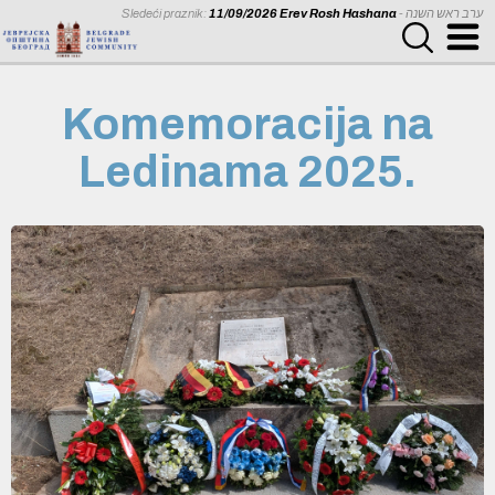
Sledeći praznik:
11/09/2026 Erev Rosh Hashana
- ערב ראש השנה
Komemoracija na
Ledinama 2025.