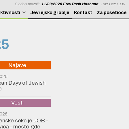
Sledeći praznik:
11/09/2026 Erev Rosh Hashana
- ערב ראש השנה
ktivnosti
Jevrejsko groblje
Kontakt
Za posetioce
25
Najave
2026
an Days of Jewish
e
Vesti
2026
Ženske sekcije JOB -
ica - mesto gde