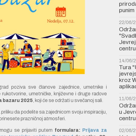
prirod
punim 
22/06/
Održan
"Svadb
Jevre
centru
14/06/
Tura "
jevre
kroz W
aplikac
rad poziva sve članove zajednice, umetnike i
e rukotvorine, umetničke, književne i druge radove
11/06/
 bazaru 2025
, koji će se održati u svečanoj sali.
Održan
u Jev
priliku da podelite sa zajednicom svoju inspiraciju,
centru
prinesete prazničnoj atmosferi.
 mogu se prijaviti putem
formulara:
Prijava za
02/06/