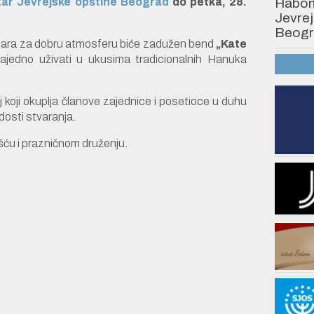
Habonim
zar Jevrejske opštine Beograd
do petka, 28.
Jevrej
Beogr
ara za dobru atmosferu biće zadužen bend
„Kate
ajedno uživati u ukusima tradicionalnih Hanuka
koji okuplja članove zajednice i posetioce u duhu
adosti stvaranja.
u i prazničnom druženju.