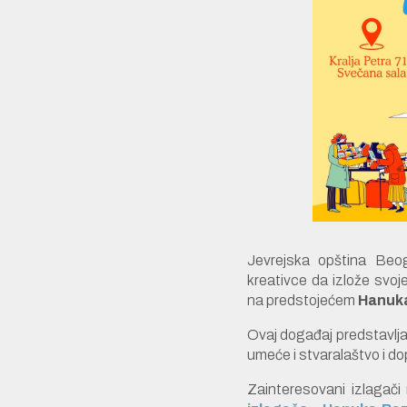
Jevrejska opština Beog
kreativce da izlože svoj
na predstojećem
Hanuka
Ovaj događaj predstavlja 
umeće i stvaralaštvo i do
Zainteresovani izlagači