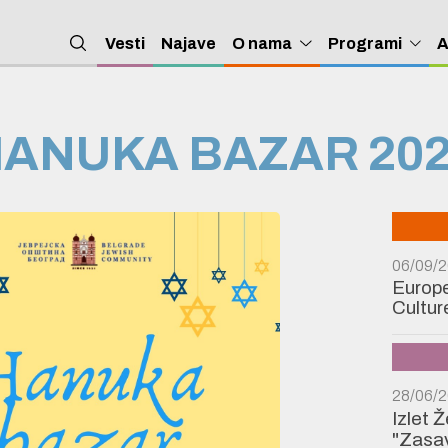
Vesti
Najave
O nama
Programi
A
ANUKA BAZAR 20
06/09/
Europe
Cultur
28/06/
Izlet 
"Zasav