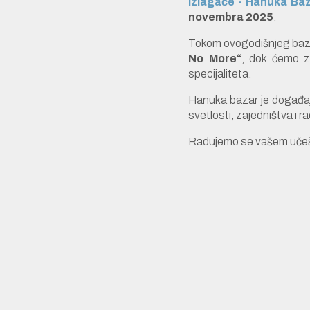
izlagače - Hanuka Ba
novembra 2025
.
Tokom ovogodišnjeg baz
No More“
, dok ćemo z
specijaliteta.
Hanuka bazar je događaj 
svetlosti, zajedništva i r
Radujemo se vašem učešć