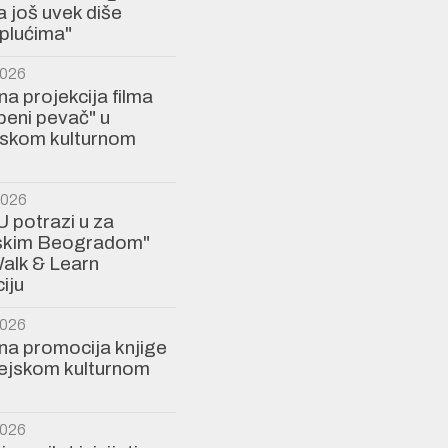
a još uvek diše
plućima"
2026
a projekcija filma
eni pevač" u
jskom kulturnom
2026
U potrazi u za
jskim Beogradom"
alk & Learn
iju
2026
a promocija knjige
rejskom kulturnom
2026