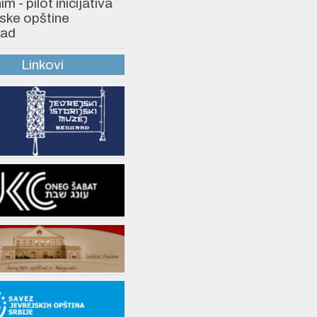
 - pilot inicijativa
ske opštine
ad
Linkovi