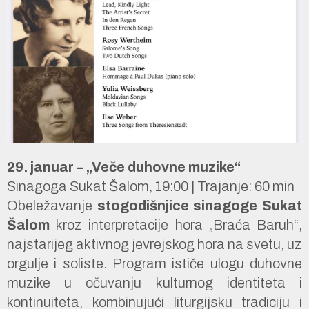
29. januar – „Veče duhovne muzike“
Sinagoga Sukat Šalom, 19:00 | Trajanje: 60 min
Obeležavanje
stogodišnjice sinagoge Sukat
Šalom
kroz interpretacije hora „Braća Baruh“,
najstarijeg aktivnog jevrejskog hora na svetu, uz
orgulje i soliste. Program ističe ulogu duhovne
muzike u očuvanju kulturnog identiteta i
kontinuiteta, kombinujući liturgijsku tradiciju i