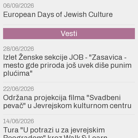
06/09/2026
European Days of Jewish Culture
Vesti
28/06/2026
Izlet Ženske sekcije JOB - "Zasavica -
mesto gde priroda još uvek diše punim
plućima"
22/06/2026
Održana projekcija filma "Svadbeni
pevač" u Jevrejskom kulturnom centru
14/06/2026
Tura "U potrazi u za jevrejskim
Beogradom" kroz Walk & Learn