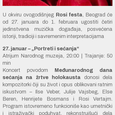
U okviru ovogodišnjeg
Rosi festa
, Beograd će
od 27. januara do 1. februara ugostiti četiri
jedinstvena muzička događaja, posvećena
istoriji, tradiciji i savremenim interpretacijama
27. januar – „Portreti i sećanja“
Atrijum Narodnog muzeja, 20:00 | Trajanje: 50
min
Koncert povodom
Međunarodnog dana
sećanja na žrtve holokausta
donosi dela
kompozitorki čiji su život i opus oblikovani ratnim
iskustvom – Ilse Veber, Julije Vajsbeg, Else
Beren, Henrijete Bosmans i Rosi Vertajm.
Program istovremeno funkcioniše kao umetnički
i istraživački poduhvat, rekonstruišući dela