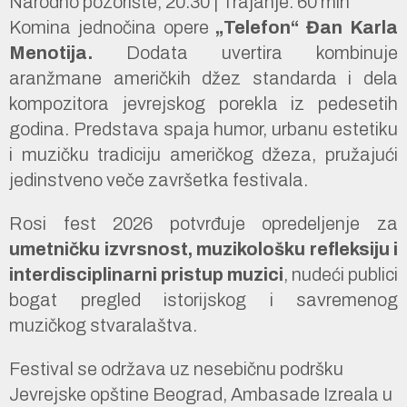
Narodno pozorište, 20:30 | Trajanje: 60 min
Komina jednočina opere
„Telefon“ Đan Karla
Menotija.
Dodata uvertira kombinuje
aranžmane američkih džez standarda i dela
kompozitora jevrejskog porekla iz pedesetih
godina. Predstava spaja humor, urbanu estetiku
i muzičku tradiciju američkog džeza, pružajući
jedinstveno veče završetka festivala.
Rosi fest 2026 potvrđuje opredeljenje za
umetničku izvrsnost, muzikološku refleksiju i
interdisciplinarni pristup muzici
, nudeći publici
bogat pregled istorijskog i savremenog
muzičkog stvaralaštva.
Festival se održava uz nesebičnu podršku
Jevrejske opštine Beograd, Ambasade Izreala u