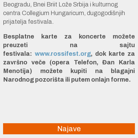
Beogradu, Bnei Briit Lože Srbija i kulturnog
centra Collegium Hungaricum, dugogodišnjih
prijatelja festivala.
Besplatne karte za koncerte možete
preuzeti na sajtu
festivala:
www.rossifest.org
, dok karte za
završno veče (opera Telefon, Đan Karla
Menotija) možete kupiti na blagajni
Narodnog pozorišta ili putem onlajn forme.
Najave