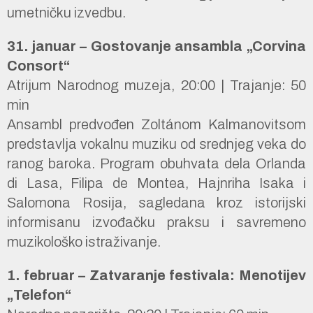
umetničku izvedbu.
31. januar – Gostovanje ansambla „Corvina
Consort“
Atrijum Narodnog muzeja, 20:00 | Trajanje: 50
min
Ansambl predvođen Zoltánom Kalmanovitsom
predstavlja vokalnu muziku od srednjeg veka do
ranog baroka. Program obuhvata dela Orlanda
di Lasa, Filipa de Montea, Hajnriha Isaka i
Salomona Rosija, sagledana kroz istorijski
informisanu izvođačku praksu i savremeno
muzikološko istraživanje.
1. februar – Zatvaranje festivala: Menotijev
„Telefon“