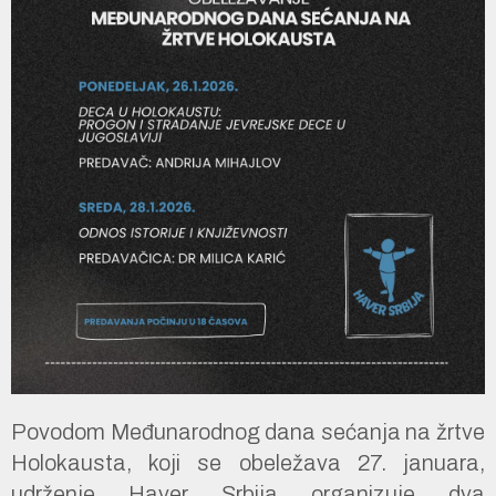
Povodom Međunarodnog dana sećanja na žrtve
Holokausta, koji se obeležava 27. januara,
udrženje Haver Srbija organizuje dva