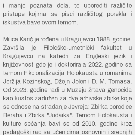
i manje poznata dela, te uporediti različite
pristupe kojima se pisci različitog porekla i
iskustva bave ovom temom.
Milica Кarić je rođena u Кragujevcu 1988. godine.
Završila je Filološko-umetnički fakultet u
Кragujevcu na katedri za Engleski jezik i
književnost gde je i doktorirala 2022. godine sa
temom Fikcionalizacija Holokausta u romanima
Jeržija Кozinskog, Džejn Jolen i D. M. Tomasa.
Od 2023. godine radi u Muzeju žrtava genocida
kao kustos zadužen za dve arhivske zbirke koje
se odnose na stradanje Jevreja: Zbirka porodice
Beraha i Zbirka "Judaika". Temom Holokausta i
kulture sećanja bavi se od 2010. godine kroz
pedagoški rad sa učenicima osnovnih i srednjih