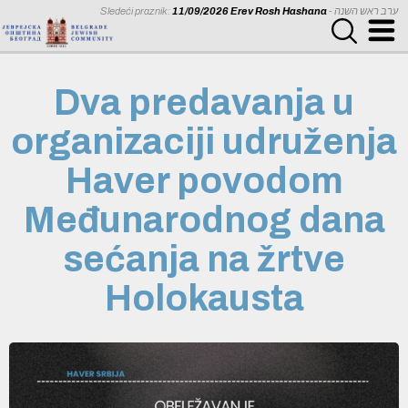
Sledeći praznik:
11/09/2026 Erev Rosh Hashana
- ערב ראש השנה
Dva predavanja u
organizaciji udruženja
Haver povodom
Međunarodnog dana
sećanja na žrtve
Holokausta