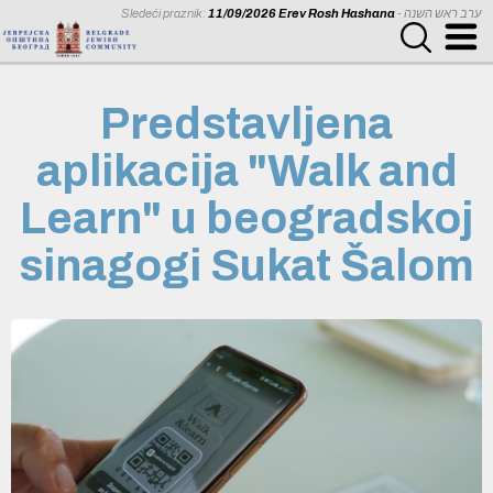
Sledeći praznik:
11/09/2026 Erev Rosh Hashana
- ערב ראש השנה
Predstavljena
aplikacija "Walk and
Learn" u beogradskoj
sinagogi Sukat Šalom