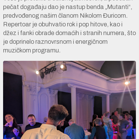
pečat događaju dao je nastup benda „Mutanti“,
predvođenog našim članom Nikolom Đuricom.
Repertoar je obuhvatio rok i pop hitove, kao i
džez i fanki obrade domaćih i stranih numera, što
je doprinelo raznovrsnom i energičnom
muzičkom programu.