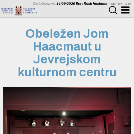
Sledeći praznik:
11/09/2026 Erev Rosh Hashana
- ערב ראש השנה
Obeležen Jom
Haacmaut u
Jevrejskom
kulturnom centru