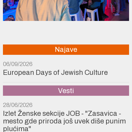
Najave
06/09/2026
European Days of Jewish Culture
Vesti
28/06/2026
Izlet Ženske sekcije JOB - "Zasavica -
mesto gde priroda još uvek diše punim
plućima"